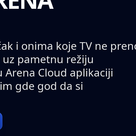
 čak i onima koje TV ne pren
, uz pametnu režiju
u Arena Cloud aplikaciji
 tim gde god da si