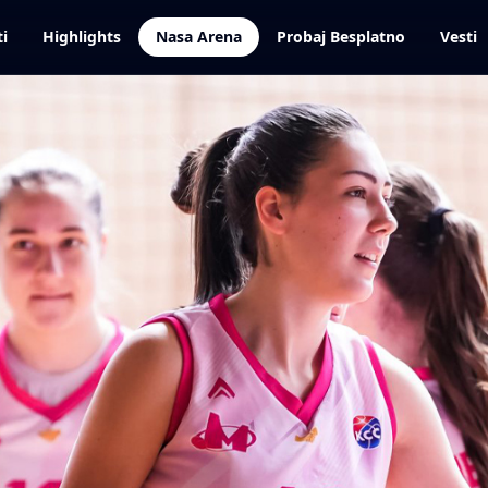
ti
Highlights
Nasa Arena
Probaj Besplatno
Vesti