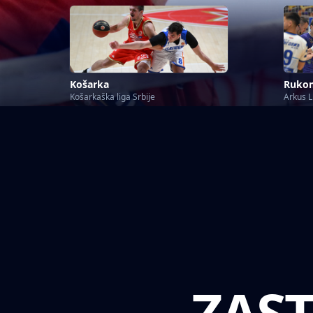
Košarka
Ruko
Košarkaška liga Srbije
Arkus L
ZAST