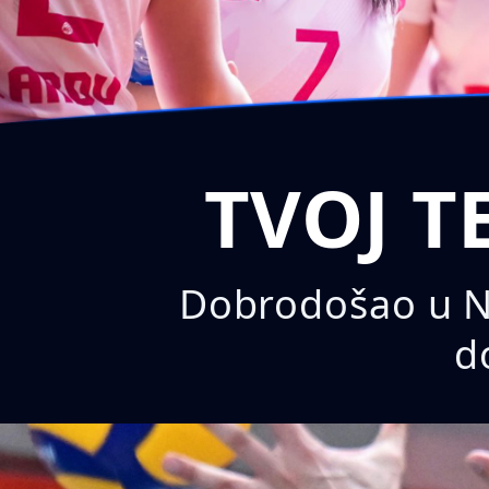
TVOJ T
Dobrodošao u Na
d