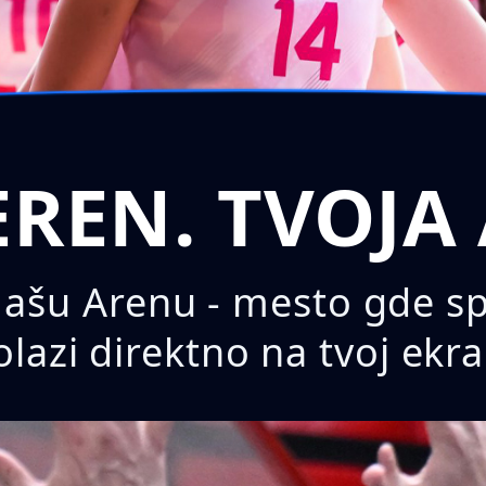
EREN. TVOJA 
šu Arenu - mesto gde spor
olazi direktno na tvoj ekra