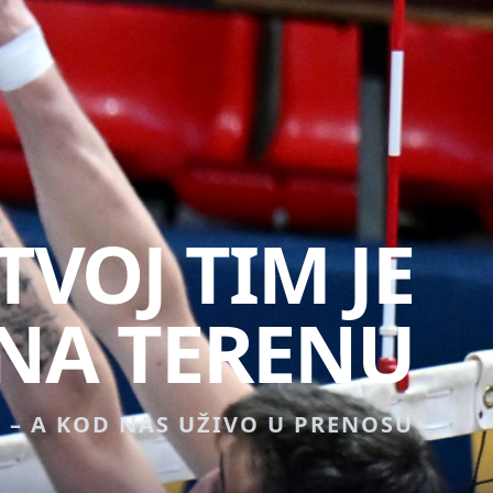
TVOJ TIM JE
NA TERENU
– A KOD NAS UŽIVO U PRENOSU