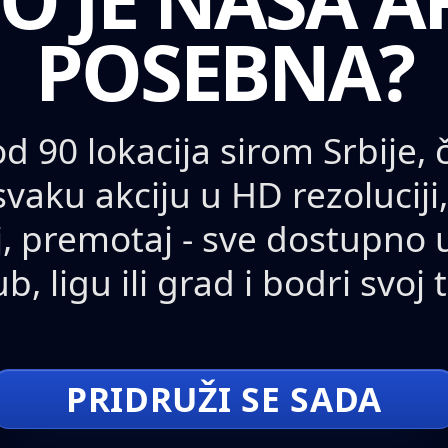
POSEBNA?
d 90 lokacija sirom Srbije,
svaku akciju u HD rezoluciji
j, premotaj - sve dostupno 
ub, ligu ili grad i bodri svoj
PRIDRUŽI SE SADA