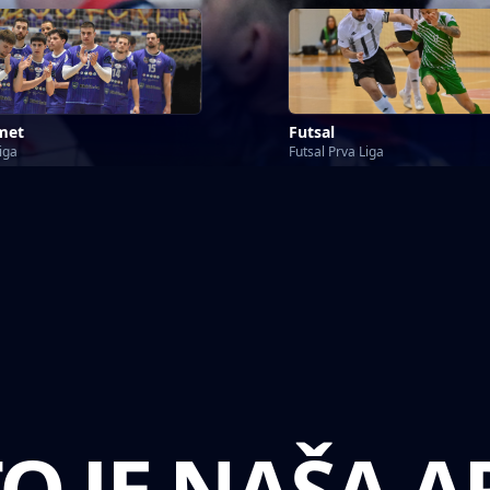
met
Futsal
iga
Futsal Prva Liga
O JE NAŠA 