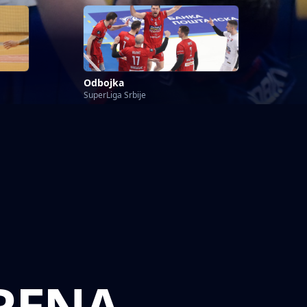
Odbojka
SuperLiga Srbije
ARENA