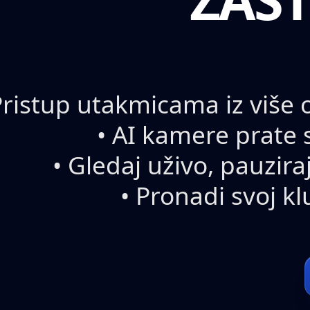
Pristup utakmicama iz više o
• AI kamere prate 
• Gledaj uživo, pauzira
• Pronadi svoj kl